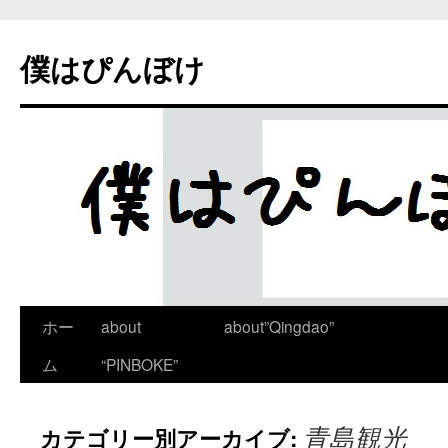
僕はぴんぼけ
ホー
about
about”Qingdao”
ム
“PINBOKE”
青島観光
カテゴリー別アーカイブ: