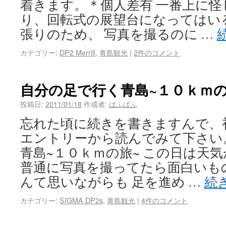
着きます。＊個人差有 一番上に
り、回転式の展望台になってはい
張りのため、 写真を撮るのに …
カテゴリー:
DP2 Merrill
,
青島観光
|
2件のコメント
自分の足で行く青島~１０ｋｍの
投稿日:
2011/01/18
作成者:
ぱふぱふ
忘れた頃に続きを書きますんで、
エントリーから読んでみて下さい
青島~１０ｋｍの旅~ この日は天
普通に写真を撮ってたら面白いも
んて思いながらも 足を進め …
続
カテゴリー:
SIGMA DP2s
,
青島観光
|
4件のコメント