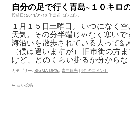
自分の足で行く青島~１０キロの
投稿日:
2011/01/16
作成者:
ぱふぱふ
１月１５日土曜日。 いつになく
天気。その分半端じゃなく寒いで
海沿いを散歩されている人って結
（僕は違いますが） 旧市街の方
けど、どのくらい掛るか分からな
カテゴリー:
SIGMA DP2s
,
青島観光
|
9件のコメント
←
古い投稿