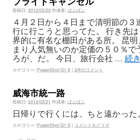
フライトキャンセル
投稿日:
2012/03/23
作成者:
ぱふぱふ
４月２日から４日まで清明節の３
行に行こうと思ってた。 行き先
界的に有名な棚田がある所。 昆
まり人気無いのか定価の５０％で
ろが、だ。 今日、旅行会社 …
続
カテゴリー:
PowerShot G1 X
|
2件のコメント
威海市統一路
投稿日:
2012/03/21
作成者:
ぱふぱふ
日帰りで行くには、ちと遠かった
カテゴリー:
PowerShot G1 X
|
コメントをどうぞ