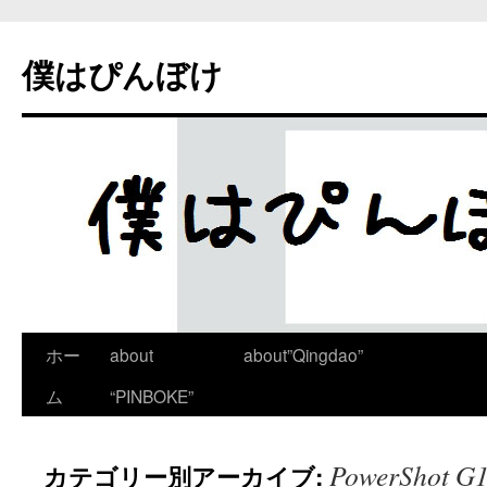
僕はぴんぼけ
ホー
about
about”Qingdao”
ム
“PINBOKE”
PowerShot G1
カテゴリー別アーカイブ: