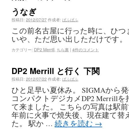
うなぎ
投稿日:
2012/07/27
作成者:
ぱふぱふ
この前名古屋に行った時に、ひつ
いや、ただ思い出しただけです。
カテゴリー:
DP2 Merrill
,
ちら裏
|
4件のコメント
DP2 Merrill と行く 下関
投稿日:
2012/07/22
作成者:
ぱふぱふ
ひと足早い夏休み。 SIGMAから
コンパクトデジカメDP2 Merril
て来ました。 こちらの写真は駅前
年前に火事で焼失後、現在建て替
た。 駅か …
続きを読む
→