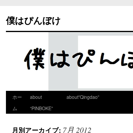
僕はぴんぼけ
ホー
about
about”Qingdao”
ム
“PINBOKE”
7月 2012
月別アーカイブ: