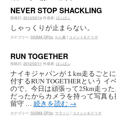
NEVER STOP SHACKLING
投稿日:
2012/03/14
作成者:
ぱふぱふ
しゃっくりが止まらない。
カテゴリー:
SIGMA DP2s
,
ちら裏
|
コメントをどうぞ
RUN TOGETHER
投稿日:
2012/03/11
作成者:
ぱふぱふ
ナイキジャパンが１km走るごとに
付するRUN TOGETHERという
ので、今日は頑張って25km走った
だったからカメラを持って写真も撮
留守 …
続きを読む
→
カテゴリー:
SIGMA DP2s
,
マラソン
|
コメントをどうぞ