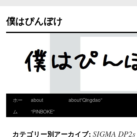
僕はぴんぼけ
ホー
about
about”Qingdao”
ム
“PINBOKE”
SIGMA DP2s
カテゴリー別アーカイブ: