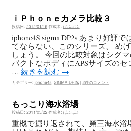
ｉＰｈｏｎｅカメラ比較３
投稿日:
2012/01/15
作成者:
ぱふぱふ
iphone4S sigma DP2s あま
てならない、このシリーズ。 め
しょう。 今回の比較対象はシグマの
パクトなボディにAPSサイズのセ
…
続きを読む
→
カテゴリー:
iphone4s
,
SIGMA DP2s
|
2件のコメント
もっこり海水浴場
投稿日:
2011/05/22
作成者:
ぱふぱふ
重機で掘り返されて、第三海水浴