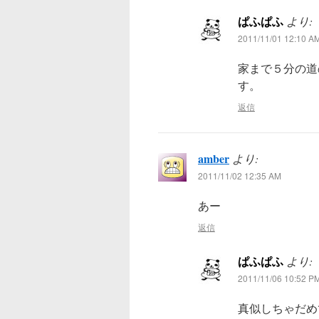
ぱふぱふ
より:
2011/11/01 12:10 A
家まで５分の道
す。
返信
amber
より:
2011/11/02 12:35 AM
あー
返信
ぱふぱふ
より:
2011/11/06 10:52 P
真似しちゃだめ