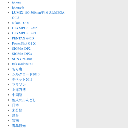
iphone
iphone4s
LUMIX 100-300mm/F4.0-5.6/MEGA
O.I.S
Nikon D700
OLYMPUS E-M5
OLYMPUS E-P1
PENTAX 645D
PowerShot G1 X
SIGMA DP2
SIGMA DP2s
SONY rx-100
trek madone 3.1
ちら裏
シルクロード2010
チベット2011
マラソン
上海万博
中国語
他人のふんどし
日本
未分類
煙台
雲南
青島観光