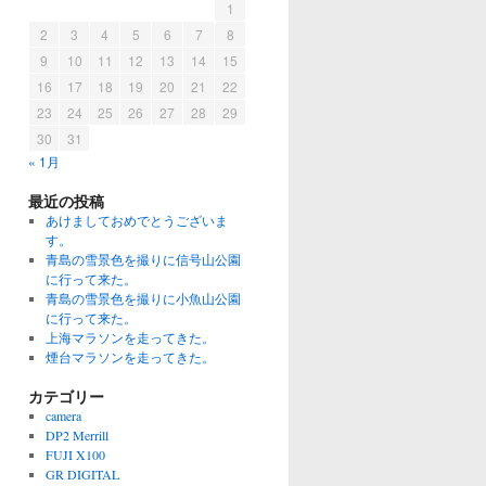
1
2
3
4
5
6
7
8
9
10
11
12
13
14
15
16
17
18
19
20
21
22
23
24
25
26
27
28
29
30
31
« 1月
最近の投稿
あけましておめでとうございま
す。
青島の雪景色を撮りに信号山公園
に行って来た。
青島の雪景色を撮りに小魚山公園
に行って来た。
上海マラソンを走ってきた。
煙台マラソンを走ってきた。
カテゴリー
camera
DP2 Merrill
FUJI X100
GR DIGITAL