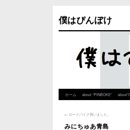
僕はぴんぼけ
ホーム
about “PINBOKE”
about”
←
ロードバイク買いました。
みにちゅあ青島