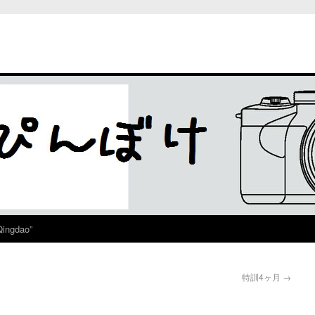
Qingdao”
特訓4ヶ月
→