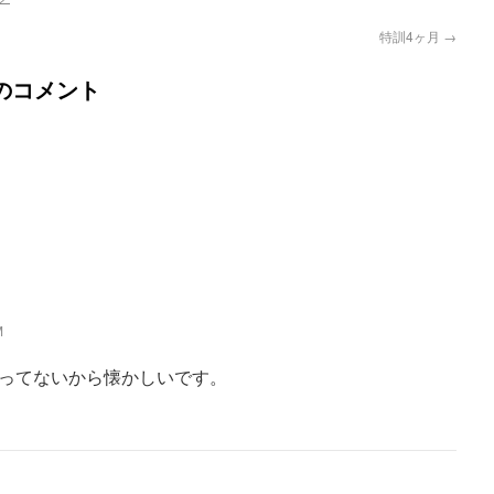
特訓4ヶ月
→
のコメント
M
ってないから懐かしいです。