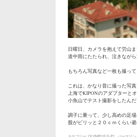
日曜日、カメラを抱えて労山ま
道中雨にたたられ、泣きながら
もちろん写真など一枚も撮って
これは、かなり昔に撮った写真
上海でKIPONのアダプターと
小魚山でテスト撮影をしたんだ
調子に乗って、少し高めの足場
股がビリッと２０ｃｍくらい避
カテゴリー:
OLYMPUS E-P1
パーマリン