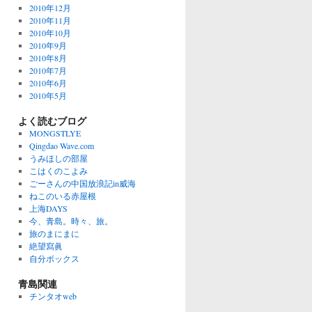
2010年12月
2010年11月
2010年10月
2010年9月
2010年8月
2010年7月
2010年6月
2010年5月
よく読むブログ
MONGSTLYE
Qingdao Wave.com
うみほしの部屋
こはくのこよみ
ごーさんの中国放浪記in威海
ねこのいる赤屋根
上海DAYS
今、青島。時々、旅。
旅のまにまに
絶望寫眞
自分ボックス
青島関連
チンタオweb