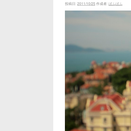
投稿日:
2011/10/25
作成者:
ぱふぱふ