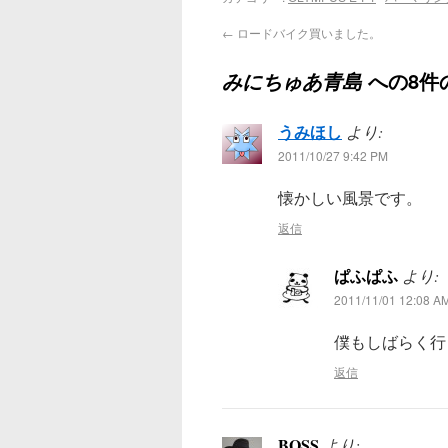
←
ロードバイク買いました。
への8件
みにちゅあ青島
うみほし
より:
2011/10/27 9:42 PM
懐かしい風景です。
返信
ぱふぱふ
より:
2011/11/01 12:08 A
僕もしばらく行
返信
BOSS
より: