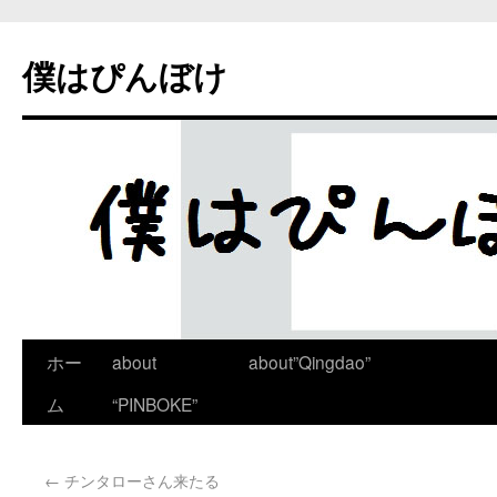
僕はぴんぼけ
ホー
about
about”Qingdao”
ム
“PINBOKE”
←
チンタローさん来たる