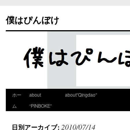
僕はぴんぼけ
ホー
about
about”Qingdao”
ム
“PINBOKE”
2010/07/14
日別アーカイブ: