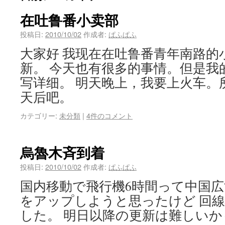
在吐鲁番小卖部
投稿日:
2010/10/02
作成者:
ぱふぱふ
大家好 我现在在吐鲁番青年南路的
新。 今天也有很多的事情。但是我
写详细。 明天晚上，我要上火车。
天后吧。
カテゴリー:
未分類
|
4件のコメント
烏魯木斉到着
投稿日:
2010/10/02
作成者:
ぱふぱふ
国内移動で飛行機6時間って中国広
をアップしようと思ったけど 回
した。 明日以降の更新は難しいか