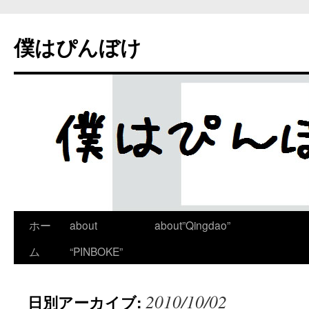
僕はぴんぼけ
ホー
about
about”Qingdao”
ム
“PINBOKE”
2010/10/02
日別アーカイブ: