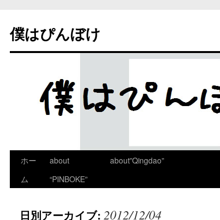
僕はぴんぼけ
ホー
about
about”Qingdao”
ム
“PINBOKE”
2012/12/04
日別アーカイブ: