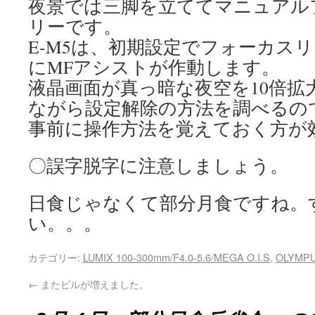
夜景では三脚を立ててマニュアル
リーです。
E-M5は、初期設定でフォーカス
にMFアシストが作動します。
液晶画面が真っ暗な夜空を10倍拡
ながら設定解除の方法を調べるの
事前に操作方法を覚えておく方が
〇誤字脱字に注意しましょう。
日食じゃなくて部分月食ですね。
い。。。
カテゴリー:
LUMIX 100-300mm/F4.0-5.6/MEGA O.I.S
,
OLYMPU
←
またビルが増えました。