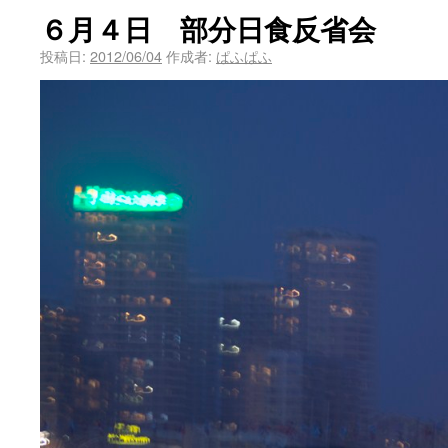
６月４日 部分日食反省会
投稿日:
2012/06/04
作成者:
ぱふぱふ