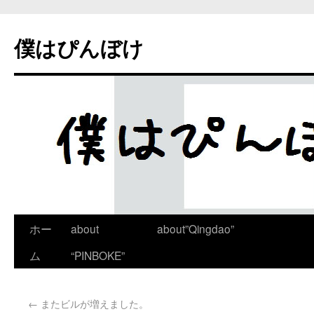
僕はぴんぼけ
ホー
about
about”Qingdao”
ム
“PINBOKE”
←
またビルが増えました。