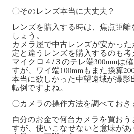
〇そのレンズ本当に大丈夫？
レンズを購入する時は、焦点距離
しょう。
カメラ屋で中古レンズが安かった
定と違うレンズを購入するのも考
マイクロ４/３のテレ端300mmは確
すが、ワイ端100mmもまた換算20
本当に欲しかった中望遠域が撮影
転倒ですよね。
〇カメラの操作方法を調べておき
自分のお金で何台カメラを買おう
すが、使いこなせないと意味があ